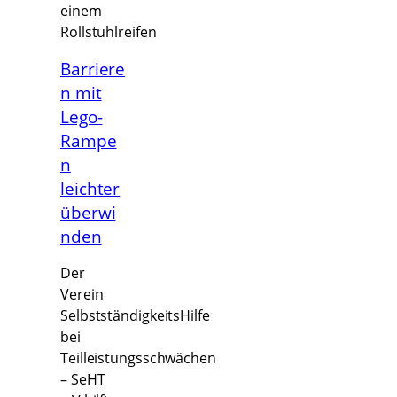
Barriere
n mit
Lego-
Rampe
n
leichter
überwi
nden
Der
Verein
SelbstständigkeitsHilfe
bei
Teilleistungsschwächen
– SeHT