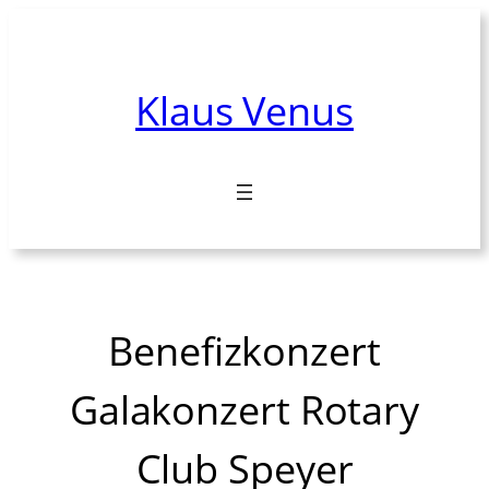
Zum
Inhalt
springen
Klaus Venus
Benefizkonzert
Galakonzert Rotary
Club Speyer